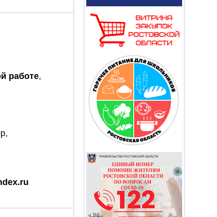
ой работе
,
р,
dex.ru