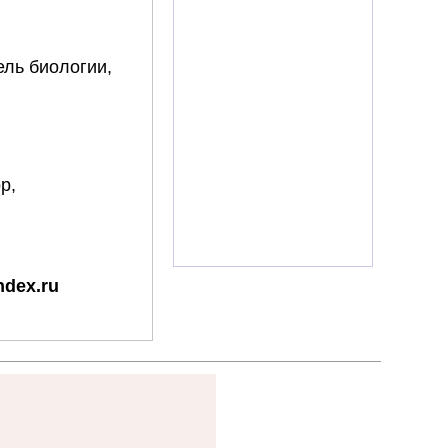
ель биологии,
р,
dex.ru