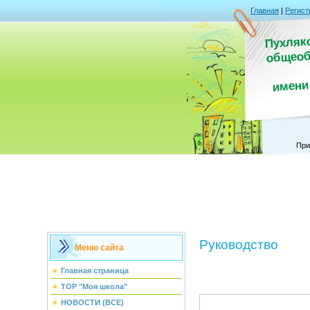
Главная
|
Регист
Пухляк
общеоб
имени
При
Руководство
Меню сайта
Главная страница
ТОР "Моя школа"
НОВОСТИ (ВСЕ)