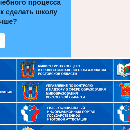
чебного процесса
ак сделать школу
чше?