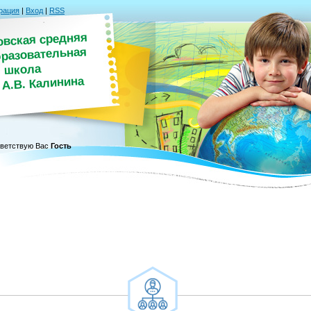
рация
|
Вход
|
RSS
овская средняя
разовательная
школа
 А.В. Калинина
ветствую Вас
Гость