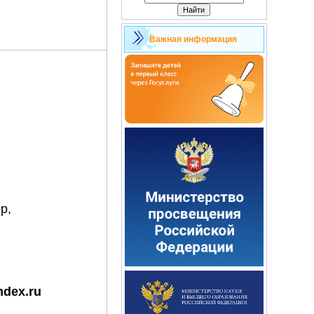
Важная информация
р,
dex.ru