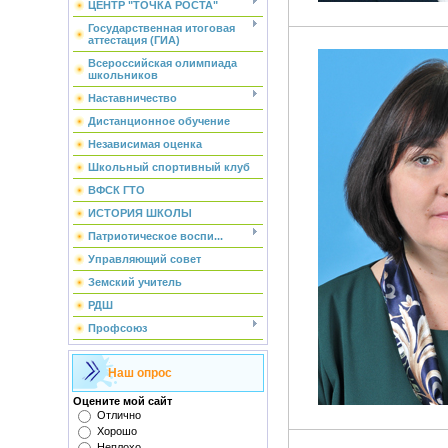
ЦЕНТР "ТОЧКА РОСТА"
Государственная итоговая
аттестация (ГИА)
Всероссийская олимпиада
школьников
Наставничество
Дистанционное обучение
Независимая оценка
Школьный спортивный клуб
ВФСК ГТО
ИСТОРИЯ ШКОЛЫ
Патриотическое воспи...
Управляющий совет
Земский учитель
РДШ
Профсоюз
Наш опрос
Оцените мой сайт
Отлично
Хорошо
Неплохо