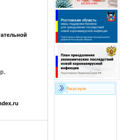
тательной
р,
Госуслуги
dex.ru