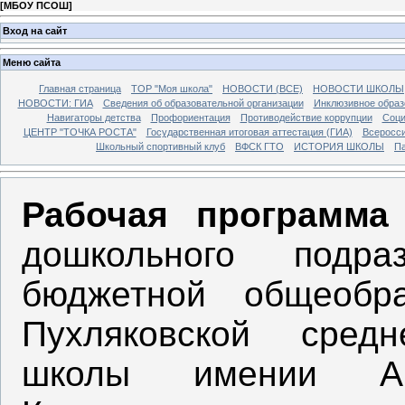
[
МБОУ ПСОШ
]
Вход на сайт
Меню сайта
Главная страница
ТОР "Моя школа"
НОВОСТИ (ВСЕ)
НОВОСТИ ШКОЛЫ
НОВОСТИ: ГИА
Сведения об образовательной организации
Инклюзивное образ
Навигаторы детства
Профориентация
Противодействие коррупции
Соци
ЦЕНТР "ТОЧКА РОСТА"
Государственная итоговая аттестация (ГИА)
Всеросси
Школьный спортивный клуб
ВФСК ГТО
ИСТОРИЯ ШКОЛЫ
Па
Рабочая программа
дошкольного подра
бюджетной общеобра
Пухляковской средн
школы имении Ан