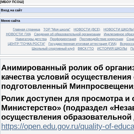
[
МБОУ ПСОШ
]
Вход на сайт
Меню сайта
Главная страница
ТОР "Моя школа"
НОВОСТИ (ВСЕ)
НОВОСТИ ШКОЛЫ
НОВОСТИ: ГИА
Сведения об образовательной организации
Инклюзивное образ
Навигаторы детства
Профориентация
Противодействие коррупции
Соци
ЦЕНТР "ТОЧКА РОСТА"
Государственная итоговая аттестация (ГИА)
Всеросси
Школьный спортивный клуб
ВФСК ГТО
ИСТОРИЯ ШКОЛЫ
Па
Анимированный ролик об органи
качества условий осуществления
подготовленный Минпросвещения
Ролик доступен для просмотра и 
Министерство» (подраздел «Неза
осуществления образовательной
https://open.edu.gov.ru/quality-of-educa